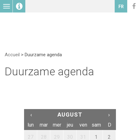
Toggle
FR
navigation
Accueil
>
Duurzame agenda
Duurzame agenda
‹
AUGUST
›
lun
mar
mer
jeu
ven
sam
D
27
28
29
30
31
1
2