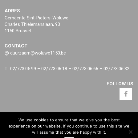
ADRES
Gemeente Sint-Pieters-Woluwe
Charles Thielemanslaan, 93
1150 Brussel
CONTACT
@ duurzaam@woluwe1150.be
T. 02/773.05.99 – 02/773.06.18 – 02/773.06.66 – 02/773.06.32
FOLLOW US
We use cookies to ensure that we give you the best
experience on our website. If you continue to use this site we
will assume that you are happy with it.