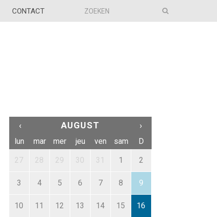
CONTACT
‹
AUGUST
›
lun
mar
mer
jeu
ven
sam
D
27
28
29
30
31
1
2
3
4
5
6
7
8
9
10
11
12
13
14
15
16