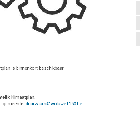
atplan is binnenkort beschikbaar
lijk klimaatplan.
de gemeente:
duurzaam@woluwe1150.be