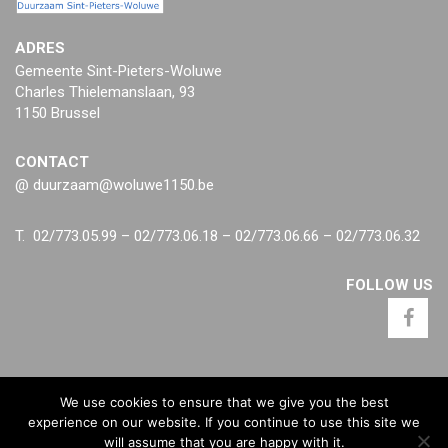
ADRES
Gemeente Sint-Pieters-Woluwe
Charles Thielemanslaan, 93
1150 Brussel
CONTACT
@ duurzaam@woluwe1150.be
T. 02/773.05.99 – 02/773.06.18 – 02/773.06.66 – 02/773.06.32
FOLLOW US
We use cookies to ensure that we give you the best
experience on our website. If you continue to use this site we
will assume that you are happy with it.