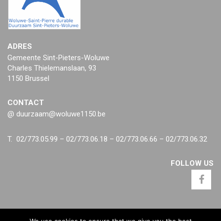
ADRES
Gemeente Sint-Pieters-Woluwe
Charles Thielemanslaan, 93
1150 Brussel
CONTACT
@ duurzaam@woluwe1150.be
T. 02/773.05.99 – 02/773.06.18 – 02/773.06.66 – 02/773.06.32
FOLLOW US