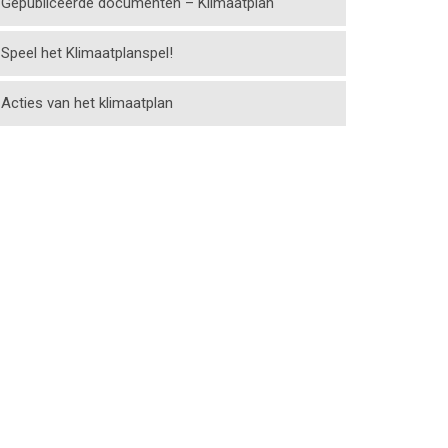
Gepubliceerde documenten – Klimaatplan
Speel het Klimaatplanspel!
Acties van het klimaatplan