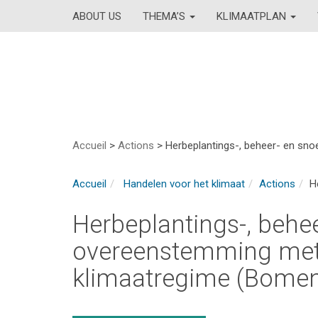
ABOUT US
THEMA’S
KLIMAATPLAN
Accueil
>
Actions
>
Herbeplantings-, beheer- en sn
Accueil
Handelen voor het klimaat
Actions
H
Herbeplantings-, behee
overeenstemming met
klimaatregime (Bomen