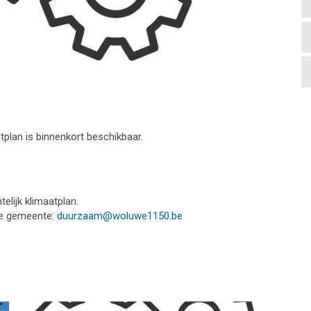
atplan is binnenkort beschikbaar.
lijk klimaatplan.
de gemeente:
duurzaam@woluwe1150.be