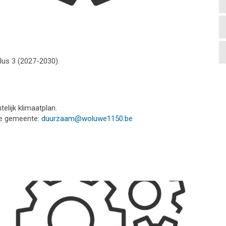
lus 3 (2027-2030).
lijk klimaatplan.
de gemeente:
duurzaam@woluwe1150.be