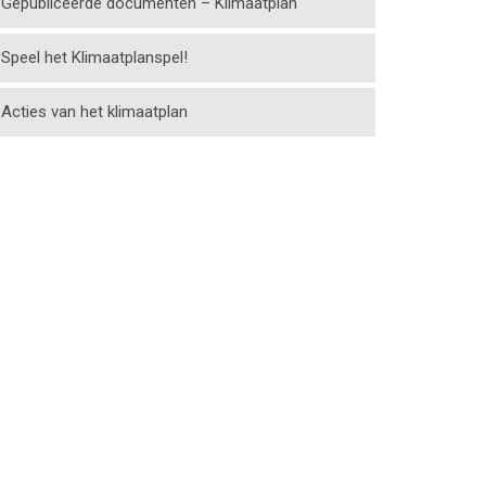
Gepubliceerde documenten – Klimaatplan
Speel het Klimaatplanspel!
Acties van het klimaatplan