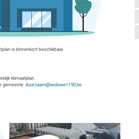
atplan is binnenkort beschikbaar.
lijk klimaatplan.
de gemeente:
duurzaam@woluwe1150.be