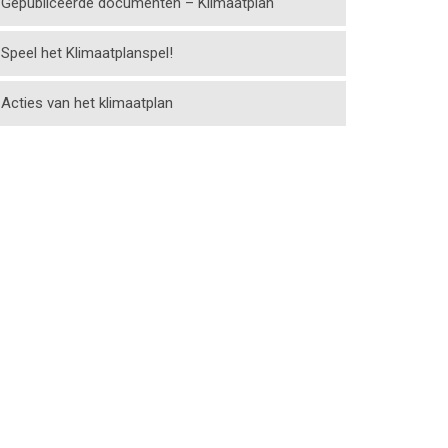
Gepubliceerde documenten – Klimaatplan
Speel het Klimaatplanspel!
Acties van het klimaatplan