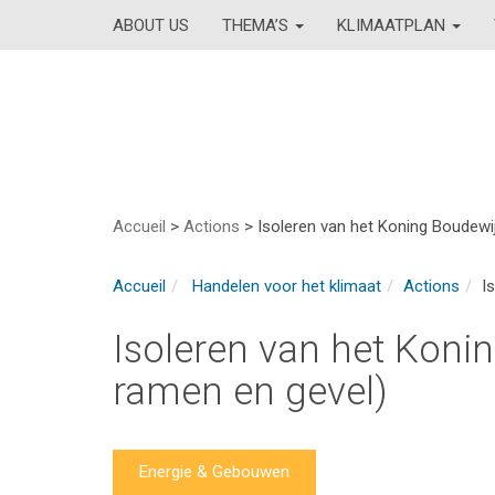
ABOUT US
THEMA’S
KLIMAATPLAN
Accueil
>
Actions
>
Isoleren van het Koning Boudewij
Accueil
Handelen voor het klimaat
Actions
I
Isoleren van het Koni
ramen en gevel)
Energie & Gebouwen