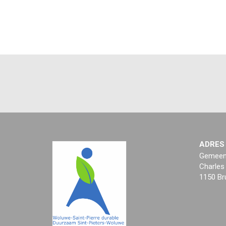
ADRES
Gemeent
Charles
1150 Br