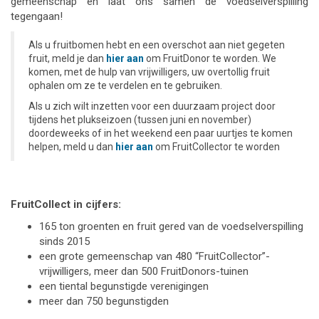
gemeenschap en laat ons samen de voedselverspilling
tegengaan!
Als u fruitbomen hebt en een overschot aan niet gegeten
fruit, meld je dan
hier aan
om FruitDonor te worden. We
komen, met de hulp van vrijwilligers, uw overtollig fruit
ophalen om ze te verdelen en te gebruiken.
Als u zich wilt inzetten voor een duurzaam project door
tijdens het plukseizoen (tussen juni en november)
doordeweeks of in het weekend een paar uurtjes te komen
helpen, meld u dan
hier aan
om FruitCollector te worden
FruitCollect in cijfers:
165 ton groenten en fruit gered van de voedselverspilling
sinds 2015
een grote gemeenschap van 480 “FruitCollector”-
vrijwilligers, meer dan 500 FruitDonors-tuinen
een tiental begunstigde verenigingen
meer dan 750 begunstigden