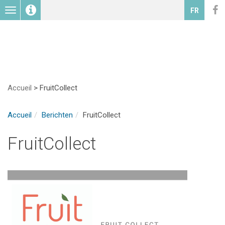
Toggle
FR
navigation
Accueil
>
FruitCollect
Accueil
Berichten
FruitCollect
FruitCollect