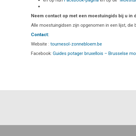
en op hun
Facebook-pagina
en op de “
Moestui
Neem contact op met een moestuingids bij u in d
Alle moestuingidsen zijn opgenomen in een lijst, die
Contact:
Website :
tournesol-zonnebloem.be
Facebook:
Guides potager bruxellois – Brusselse m