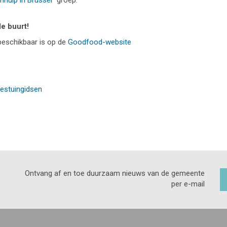
nhulp in Brussel
” groep.
e buurt!
 beschikbaar is op de
Goodfood-website
oestuingidsen
Ontvang af en toe duurzaam nieuws van de gemeente
per e-mail