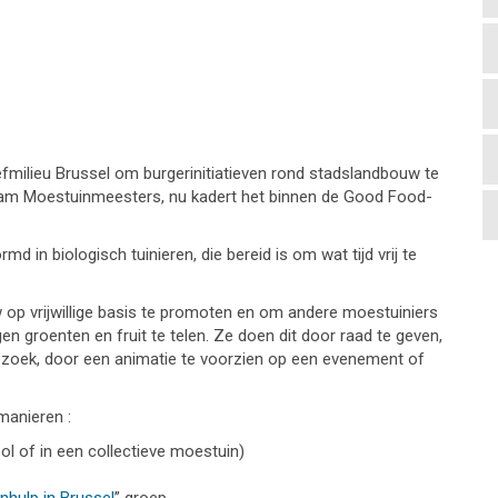
eefmilieu Brussel om burgerinitiatieven rond stadslandbouw te
naam Moestuinmeesters, nu kadert het binnen de Good Food-
 in biologisch tuinieren, die bereid is om wat tijd vrij te
op vrijwillige basis te promoten en om andere moestuiniers
en groenten en fruit te telen. Ze doen dit door raad te geven,
ezoek, door een animatie te voorzien op een evenement of
manieren :
ol of in een collectieve moestuin)