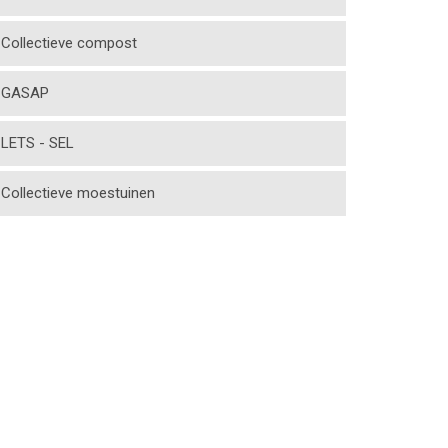
Collectieve compost
GASAP
LETS - SEL
Collectieve moestuinen