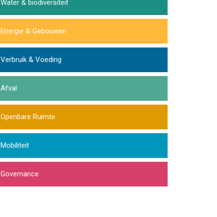
Water & biodiversiteit
Energie & Gebouwen
Verbruik & Voeding
Afval
Openbare Ruimte
Mobiliteit
Governance