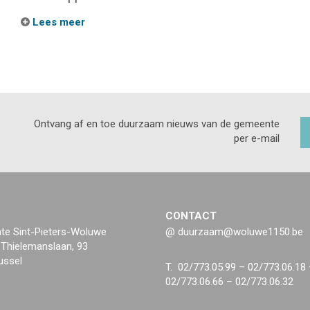
Lees meer
Ontvang af en toe duurzaam nieuws van de gemeente
per e-mail
CONTACT
e Sint-Pieters-Woluwe
@ duurzaam@woluwe1150.be
 Thielemanslaan, 93
ussel
T. 02/773.05.99 – 02/773.06.18
02/773.06.66 – 02/773.06.32