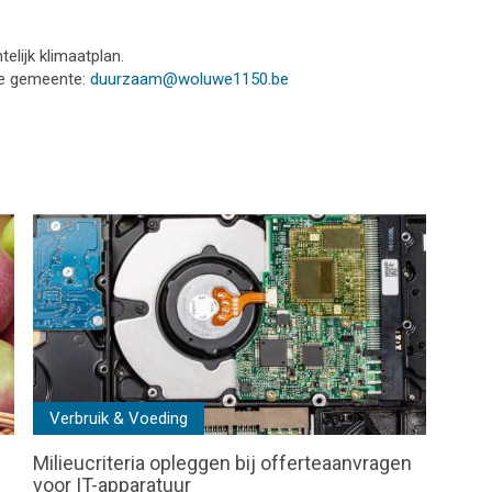
lijk klimaatplan.
de gemeente:
duurzaam@woluwe1150.be
Verbruik & Voeding
Milieucriteria opleggen bij offerteaanvragen
voor IT-apparatuur