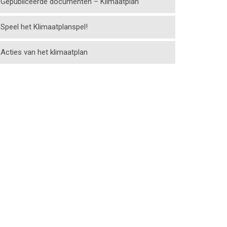
Gepubliceerde documenten – Klimaatplan
Speel het Klimaatplanspel!
Acties van het klimaatplan