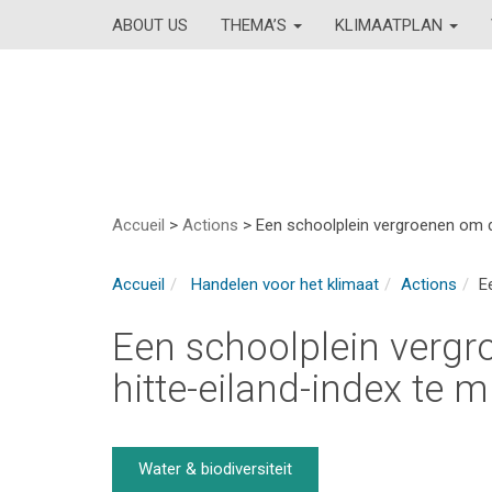
ABOUT US
THEMA’S
KLIMAATPLAN
Accueil
>
Actions
>
Een schoolplein vergroenen om de
Accueil
Handelen voor het klimaat
Actions
E
Een schoolplein vergr
hitte-eiland-index te m
Water & biodiversiteit