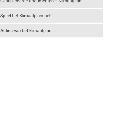
Gepubliceerde documenten – Klimaatplan
Speel het Klimaatplanspel!
Acties van het klimaatplan