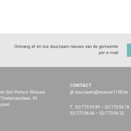
Ontvang af en toe duurzaam nieuws van de gemeente
per e-mail
CONTACT
e Sint-Pieters-Woluwe
@ duurzaam@woluwe1150.be
 Thielemanslaan, 93
ussel
T. 02/773.05.99 – 02/773.06.18
02/773.06.66 – 02/773.06.32