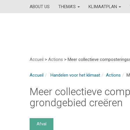
ABOUT US
THEMA’S
KLIMAATPLAN
Accueil
>
Actions
>
Meer collectieve composteringss
Accueil
Handelen voor het klimaat
Actions
M
Meer collectieve comp
grondgebied creëren
Afval