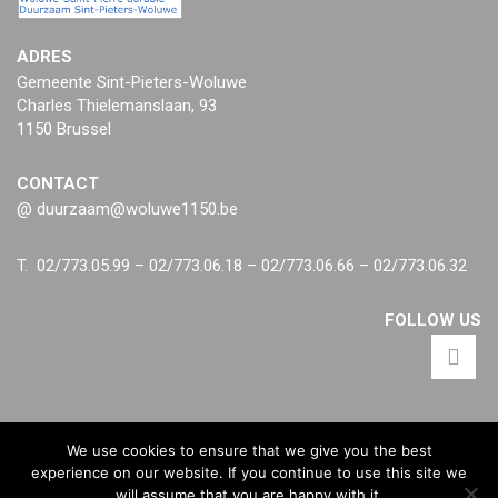
ADRES
Gemeente Sint-Pieters-Woluwe
Charles Thielemanslaan, 93
1150 Brussel
CONTACT
@ duurzaam@woluwe1150.be
T. 02/773.05.99 – 02/773.06.18 – 02/773.06.66 – 02/773.06.32
FOLLOW US
We use cookies to ensure that we give you the best
experience on our website. If you continue to use this site we
will assume that you are happy with it.