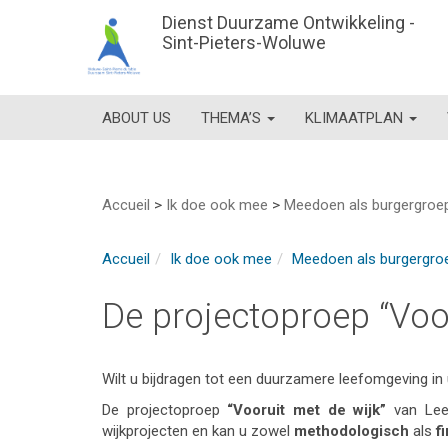
Dienst Duurzame Ontwikkeling -
Sint-Pieters-Woluwe
ABOUT US
THEMA’S
KLIMAATPLAN
Accueil
>
Ik doe ook mee
>
Meedoen als burgergroep
Accueil
Ik doe ook mee
Meedoen als burgergroe
De projectoproep “Voor
Wilt u bijdragen tot een duurzamere leefomgeving in
De projectoproep
“Vooruit met de wijk”
van Lee
wijkprojecten en kan u zowel
methodologisch
als
f