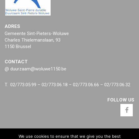
ADRES
Gemeente Sint-Pieters-Woluwe
Charles Thielemanslaan, 93
1150 Brussel
CONTACT
@ duurzaam@woluwe1150.be
T. 02/773.05.99 – 02/773.06.18 – 02/773.06.66 – 02/773.06.32
FOLLOW US
We use cookies to ensure that we give you the best