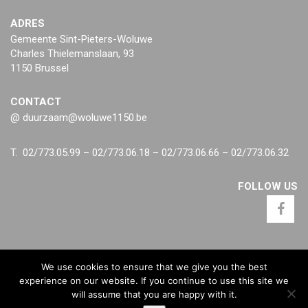
ADRES
Gemeente Sint-Pieters-Woluwe
Charles Thielemanslaan, 93
1150 Brussel
CONTACT
@ duurzaam@woluwe1150.be
T. 02/773.05.99 – 02/773.06.18 – 02/773.06.66 – 02/773.06.32
FOLLOW US
We use cookies to ensure that we give you the best
experience on our website. If you continue to use this site we
will assume that you are happy with it.