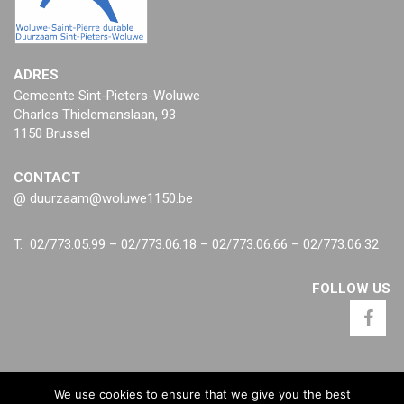
ADRES
Gemeente Sint-Pieters-Woluwe
Charles Thielemanslaan, 93
1150 Brussel
CONTACT
@ duurzaam@woluwe1150.be
T. 02/773.05.99 – 02/773.06.18 – 02/773.06.66 – 02/773.06.32
FOLLOW US
We use cookies to ensure that we give you the best