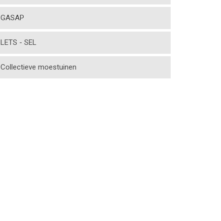
GASAP
LETS - SEL
Collectieve moestuinen