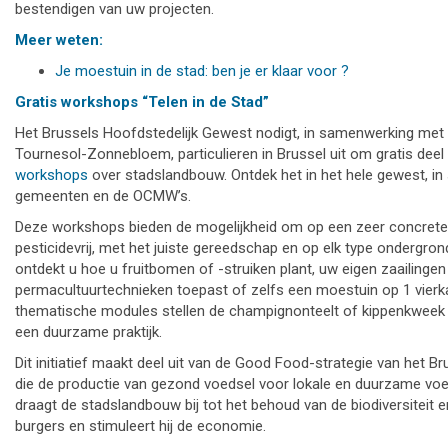
bestendigen van uw projecten.
Meer weten:
Je moestuin in de stad: ben je er klaar voor ?
Gratis workshops “Telen in de Stad”
Het Brussels Hoofdstedelijk Gewest nodigt, in samenwerking met 
Tournesol-Zonnebloem, particulieren in Brussel uit om gratis dee
workshops
over stadslandbouw. Ontdek het in het hele gewest, i
gemeenten en de OCMW’s.
Deze workshops bieden de mogelijkheid om op een zeer concrete
pesticidevrij, met het juiste gereedschap en op elk type ondergrond 
ontdekt u hoe u fruitbomen of -struiken plant, uw eigen zaailinge
permacultuurtechnieken toepast of zelfs een moestuin op 1 vier
thematische modules stellen de champignonteelt of kippenkweek
een duurzame praktijk.
Dit initiatief maakt deel uit van de Good Food-strategie van het B
die de productie van gezond voedsel voor lokale en duurzame vo
draagt de stadslandbouw bij tot het behoud van de biodiversiteit 
burgers en stimuleert hij de economie.