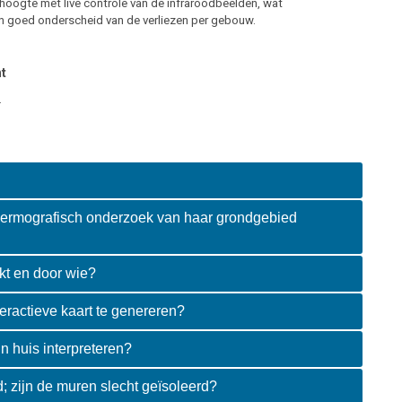
hoogte met live controle van de infraroodbeelden, wat
n goed onderscheid van de verliezen per gebouw.
t
.
hermografisch onderzoek van haar grondgebied
kt en door wie?
eractieve kaart te genereren?
n huis interpreteren?
d; zijn de muren slecht geïsoleerd?