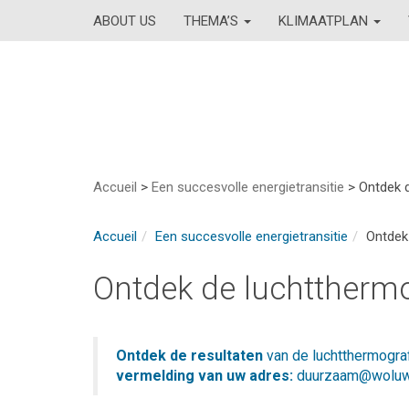
ABOUT US
THEMA’S
KLIMAATPLAN
Accueil
>
Een succesvolle energietransitie
>
Ontdek d
Accueil
Een succesvolle energietransitie
Ontdek
Ontdek de luchtthermo
Ontdek de resultaten
van de luchtthermogra
vermelding van uw adres:
duurzaam@woluw