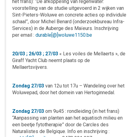
het frans): “De afkoppeling van regenwater:
voorstelling van de studie uitgevoerd in 2 wijken van
Sint-Pieters-Woluwe en concrete acties op individule
schaal”, door Michel Benard (onderzoekbureau Infra-
Services) in de Auberge des Maïeurs. Inschrijving
per email :
durable[@]woluwe1150.be
20/03 ; 26/03 ; 27/03
« Les voiles de Mellaerts », de
Giraff Yacht Club neemt plaats op de
Mellaertsvijvers.
Zondag 27/03
van 12u tot 17u – Wandeling over het
Woluwepad, door het domein van Hertoginnedal.
Zondag 27/03
om 9u45 : rondleiding (in het frans)
“Aanpassing van planten aan het aquatisch milieu en
een beetje fytotherapie” door de Carcles des
Naturalistes de Belgique. Info en inschrijving :