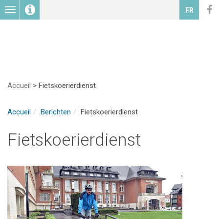
Toggle
FR
navigation
Accueil
>
Fietskoerierdienst
Accueil
Berichten
Fietskoerierdienst
Fietskoerierdienst