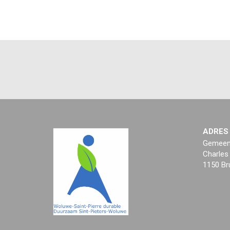
ADRES
Gemeent
Charles
1150 Br