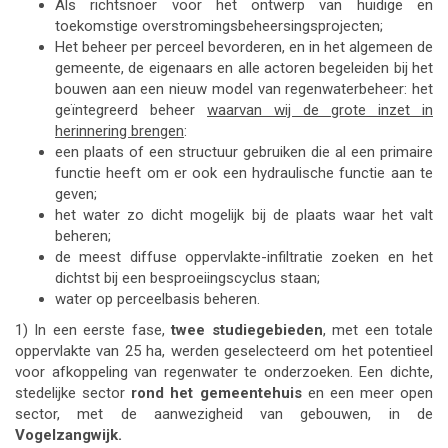
Als richtsnoer voor het ontwerp van huidige en
toekomstige overstromingsbeheersingsprojecten;
Het beheer per perceel bevorderen, en in het algemeen de
gemeente, de eigenaars en alle actoren begeleiden bij het
bouwen aan een nieuw model van regenwaterbeheer: het
geïntegreerd beheer
waarvan wij de grote inzet in
herinnering brengen
:
een plaats of een structuur gebruiken die al een primaire
functie heeft om er ook een hydraulische functie aan te
geven;
het water zo dicht mogelijk bij de plaats waar het valt
beheren;
de meest diffuse oppervlakte-infiltratie zoeken en het
dichtst bij een besproeiingscyclus staan;
water op perceelbasis beheren.
1) In een eerste fase,
twee studiegebieden
, met een totale
oppervlakte van 25 ha, werden geselecteerd om het potentieel
voor afkoppeling van regenwater te onderzoeken. Een dichte,
stedelijke sector
rond het gemeentehuis
en een meer open
sector, met de aanwezigheid van gebouwen, in de
Vogelzangwijk.