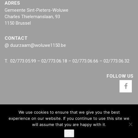
ADRES
Gemeente Sint-Pieters-Woluwe
Charles Thielemanslaan, 93
1150 Brussel
CONTACT
@ duurzaam@woluwe1150.be
T. 02/773.05.99 – 02/773.06.18 – 02/773.06.66 – 02/773.06.32
FOLLOW US
We use cookies to ensure that we give you the best
experience on our website. If you continue to use this site we
will assume that you are happy with it.
Ok
@ Dienst Duurzame Ontwikkeling -
Privacybeleid