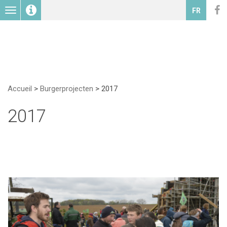
Toggle
FR
navigation
Accueil
>
Burgerprojecten
>
2017
2017