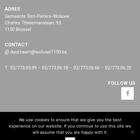
ADRES
Gemeente Sint-Pieters-Woluwe
Charles Thielemanslaan, 93
1150 Brussel
CONTACT
@ duurzaam@woluwe1150.be
T. 02/773.05.99 – 02/773.06.18 – 02/773.06.66 – 02/773.06.32
FOLLOW US
We use cookies to ensure that we give you the best
experience on our website. If you continue to use this site we
will assume that you are happy with it.