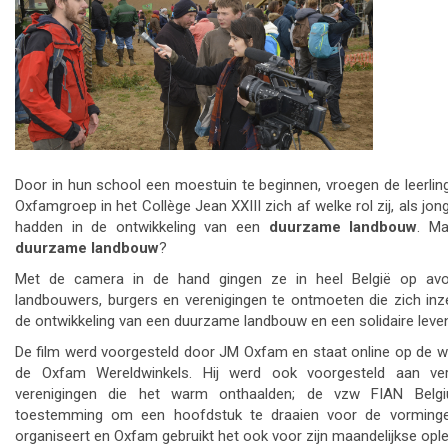
Door in hun school een moestuin te beginnen, vroegen de leerlin
Oxfamgroep in het Collège Jean XXIII zich af welke rol zij, als jon
hadden in de ontwikkeling van een
duurzame landbouw
. M
duurzame landbouw
?
Met de camera in de hand gingen ze in heel België op av
landbouwers, burgers en verenigingen te ontmoeten die zich inz
de ontwikkeling van een duurzame landbouw en een solidaire leve
De film werd voorgesteld door JM Oxfam en staat online op de w
de Oxfam Wereldwinkels. Hij werd ook voorgesteld aan vers
verenigingen die het warm onthaalden; de vzw FIAN Belg
toestemming om een hoofdstuk te draaien voor de vorminge
organiseert en Oxfam gebruikt het ook voor zijn maandelijkse ople