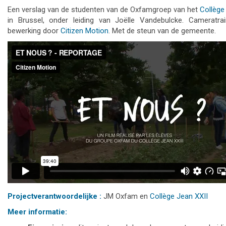
Een verslag van de studenten van de Oxfamgroep van het
Collège
in Brussel, onder leiding van Joëlle Vandebulcke. Cameratra
bewerking door
Citizen Motion
. Met de steun van de gemeente.
Projectverantwoordelijke :
JM Oxfam en
Collège Jean XXII
Meer informatie: