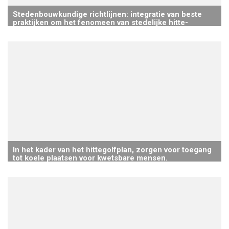
Stedenbouwkundige richtlijnen: integratie van beste
praktijken om het fenomeen van stedelijke hitte-
eilanden te minimaliseren & aanbevelingen voor
geïntegreerd stormwaterbeheer
In het kader van het hittegolfplan, zorgen voor toegang
tot koele plaatsen voor kwetsbare mensen.