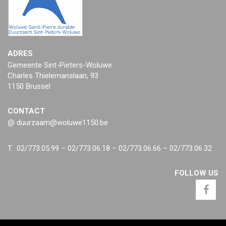
ADRES
Gemeente Sint-Pieters-Woluwe
Charles Thielemanslaan, 93
1150 Brussel
CONTACT
@ duurzaam@woluwe1150.be
T. 02/773.05.99 – 02/773.06.18 – 02/773.06.66 – 02/773.06.32
FOLLOW US