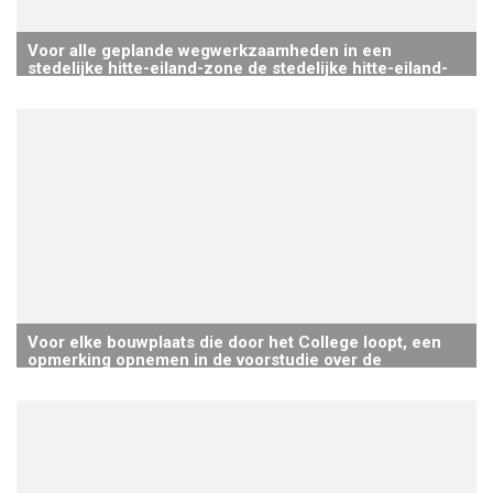
Voor alle geplande wegwerkzaamheden in een
stedelijke hitte-eiland-zone de stedelijke hitte-eiland-
score meten vóór de werkzaamheden en in de
geplande toestand.
Voor elke bouwplaats die door het College loopt, een
opmerking opnemen in de voorstudie over de
veranderingen op het gebied van stedelijke hitte-
eilanden, Geïntegreerd Regenwaterbeheer (GRWB) en
biodiversiteit tussen de huidige situatie en de geplande
toestand.