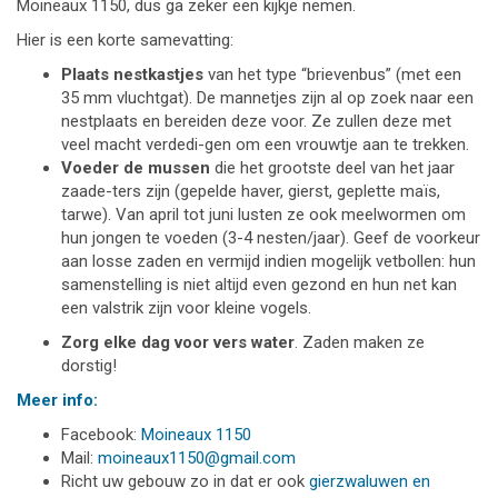
Moineaux 1150, dus ga zeker een kijkje nemen.
Hier is een korte samevatting:
Plaats nestkastjes
van het type “brievenbus” (met een
35 mm vluchtgat). De mannetjes zijn al op zoek naar een
nestplaats en bereiden deze voor. Ze zullen deze met
veel macht verdedi-gen om een vrouwtje aan te trekken.
Voeder de mussen
die het grootste deel van het jaar
zaade-ters zijn (gepelde haver, gierst, geplette maïs,
tarwe). Van april tot juni lusten ze ook meelwormen om
hun jongen te voeden (3-4 nesten/jaar). Geef de voorkeur
aan losse zaden en vermijd indien mogelijk vetbollen: hun
samenstelling is niet altijd even gezond en hun net kan
een valstrik zijn voor kleine vogels.
Zorg elke dag voor vers water
. Zaden maken ze
dorstig!
Meer info:
Facebook:
Moineaux 1150
Mail:
moineaux1150@gmail.com
Richt uw gebouw zo in dat er ook
gierzwaluwen en