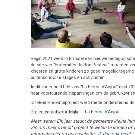
Begin 2021 werd in Brussel een nieuwe pedagogische
de site van “Fraternités du Bon Pasteur” moesten v
kinderen en grote kinderen zo goed mogelijk tegemo
buitenschoolse stages en activiteiten.
In dit kader heeft de vzw “La Ferme d’Anjou” eind 20
haar voortdurende inspanningen om de gebruiksvriende
Dit vloerrenovatieproject werd mede ondersteund d
Projectverantwoordelijke
: :
La Ferme d’Anjou
.
Meer weten:
Elk jaar steunt de gemeente kleine init
Zin om meer over dit project te weten te komen of 
informatie hier op onze website:
Ik doe ook mee!