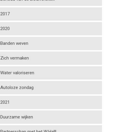
2017
2020
Banden weven
Zich vermaken
Water valoriseren
Autoloze zondag
2021
Duurzame wijken
Partnerschap met het W:Halll