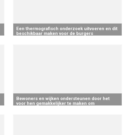
Een thermografisch onderzoek uitvoeren en dit
beschikbaar maken voor de burgers
)
Bewoners en wijken ondersteunen door het
voor hen gemakkelijker te maken om
gegroepeerde renovatieprojecten uit te voeren
(in samenwerking met de verenigingen)