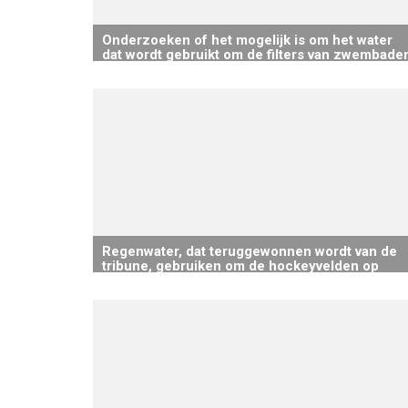
Onderzoeken of het mogelijk is om het water
dat wordt gebruikt om de filters van zwembade
te vernieuwen, te hergebruiken voor extern
gebruik, zoals het onderhoud van openbare
ruimten
Regenwater, dat teruggewonnen wordt van de
tribune, gebruiken om de hockeyvelden op
Sportcity te besproeien