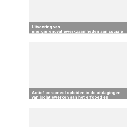
Uitvoering van
energierenovatiewerkzaamheden aan sociale
woningen die eigendom zijn van “Aan de Rand
van het Zoniënwoud” (Vriendschapswijk, fase I
en (Vriendschapswijk, fase II)
Actief personeel opleiden in de uitdagingen
van isolatiewerken aan het erfgoed en
Renolution in het algemeen