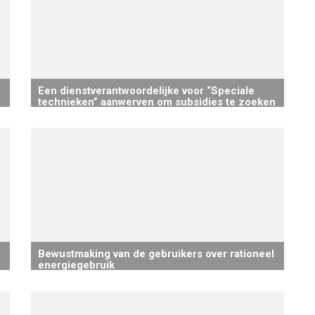
Een dienstverantwoordelijke voor “Speciale
technieken” aanwerven om subsidies te zoeken
en water- en energiebesparende projecten uit
te voeren
Bewustmaking van de gebruikers over rationeel
energiegebruik