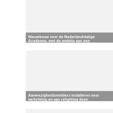
Nieuwbouw voor de Nederlandstalige
Academie, met de ambitie van een
voorbeeldgebouw. Op voorwaarde dat het
binnen de geplande gemeentebegroting blijft.
Aanwezigheidsmelders installeren voor
verlichting en aan relighting doen