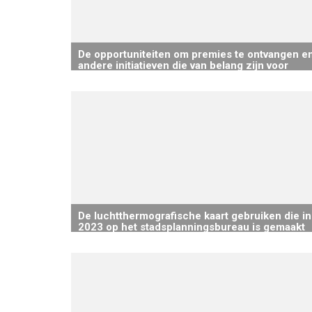
De opportuniteiten om premies te ontvangen e
andere initiatieven die van belang zijn voor
handelaars via de nieuwsbrief doorgeven.
De luchtthermografische kaart gebruiken die in
2023 op het stadsplanningsbureau is gemaakt
om het bewustzijn over isolatiekwesties te
vergroten