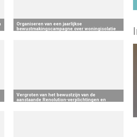
n
Organiseren van een jaarlijkse
bewustmakingscampagne over woningisolatie
in samenwerking met Homegrade
Vergroten van het bewustzijn van de
aanstaande Renolution-verplichtingen en
goede praktijken bij het stedenbouwkundig
loket, en bekendheid geven aan de
vrijstellingen waarin de wetgeving voorziet