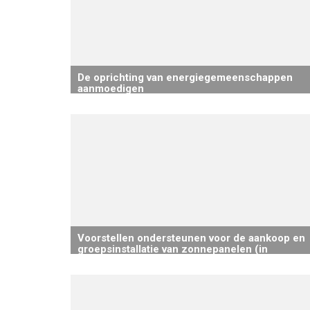
De oprichting van energiegemeenschappen
aanmoedigen
Voorstellen ondersteunen voor de aankoop en
groepsinstallatie van zonnepanelen (in
samenwerking met burgerverenigingen en/of
DW) & De voordelen bestuderen van het
aanbieden van een centraal aankoopbureau
voor fotovoltaïsche panelen voor alle burgers